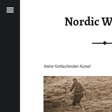
Menu
Nordic W
LBSTFÜRSORGE
M KÖRPER
EBE BESSER IN
INEM KÖRPER
Keine fortlaufenden
Kurse!